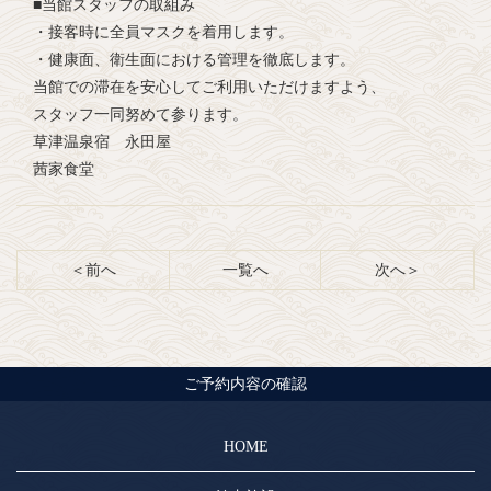
■当館スタッフの取組み
・接客時に全員マスクを着用します。
・健康面、衛生面における管理を徹底します。
当館での滞在を安心してご利用いただけますよう、
スタッフ一同努めて参ります。
草津温泉宿 永田屋
茜家食堂
＜前へ
一覧へ
次へ＞
ご予約内容の確認
HOME