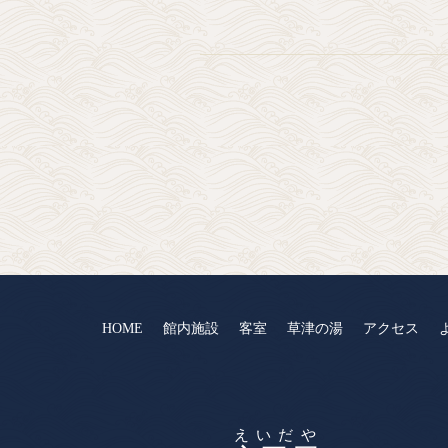
HOME
館内施設
客室
草津の湯
アクセス
えいだや